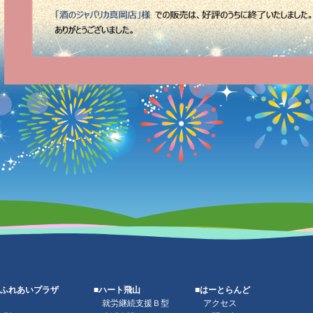
丘ふれあいプラザ
■ハート飛山
■はーとらんど
就労継続支援Ｂ型
アクセス