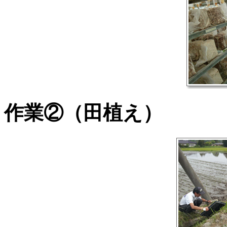
作業②（田植え）