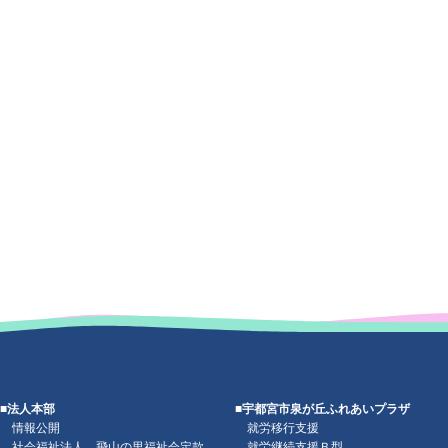
■法人本部
■宇都宮市泉が丘ふれあいプラザ
情報公開
就労移行支援
社会福祉法人 飛山の里福祉会定款
就労継続支援Ｂ型