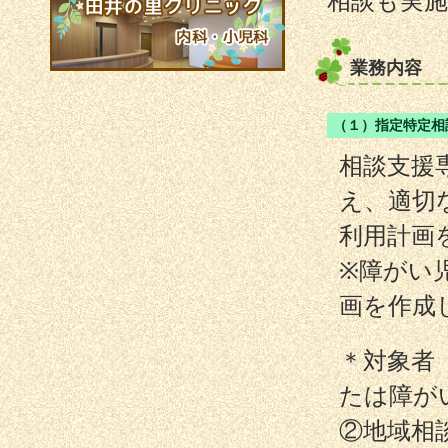
相談も実
業務内容
（１）指定特定相
相談支援
え、適切
利用計画
※障がい
画を作成
＊対象者
たは障が
②地域相