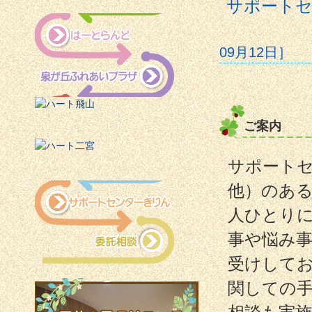
サポート
09月12日］
ご案内
サポートセ
他）のあ
人ひとり
事や悩み
受けして
関しての