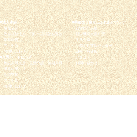
■法人本部
■宇都宮市泉が丘ふれあいプラザ
情報公開
就労移行支援
社会福祉法人 飛山の里福祉会定款
就労継続支援Ｂ型
決算報告
生活介護
アクセス
地域活動支援センター
お問い合わせ
日中一時支援
■真岡ハートヒルズ
アクセス
施設入所支援・生活介護・短期入所
お問い合わせ
田井の里クリニック
地域支援
アクセス
お問い合わせ
© 2026
社