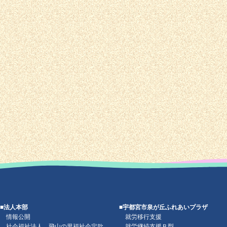
■法人本部
■宇都宮市泉が丘ふれあいプラザ
情報公開
就労移行支援
社会福祉法人 飛山の里福祉会定款
就労継続支援Ｂ型