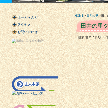
HOME
>
田井の里
> 田
はーとらんど
アクセス
田井の里
お問い合わせ
[更新日] 2016年 7月 1