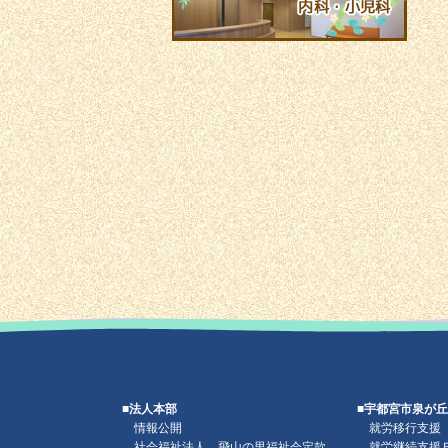
■法人本部
■宇都宮市泉が
情報公開
就労移行支援
社会福祉法人 飛山の里福祉会定款
就労継続支援