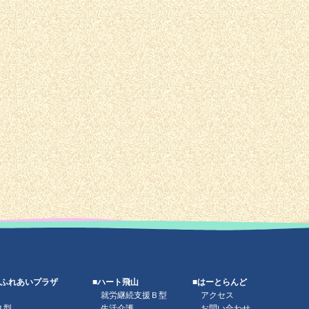
丘ふれあいプラザ
■ハート飛山
■はーとらんど
就労継続支援Ｂ型
アクセス
Ｂ型
生活介護
お問い合わせ