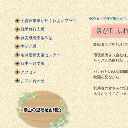
HOME
>
宇都宮市泉が丘
宇都宮市泉が丘ふれあいプラザ
就労移行支援
泉が丘ふれ
就労継続支援Ｂ型
[更新日] 2017年 10月 
生活介護
地域活動支援センター
環境整備株式会社様より（htt
たくさんの飲料品、
日中一時支援
パン作りの休憩時間
アクセス
映画を見ながら・・
お問い合わせ
利用者の皆さんの笑
ありがとうございま