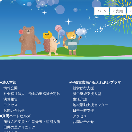
7 / 15
« 先頭
«
■法人本部
■宇都宮市泉が丘ふれあいプラザ
情報公開
就労移行支援
社会福祉法人 飛山の里福祉会定款
就労継続支援Ｂ型
決算報告
生活介護
アクセス
地域活動支援センター
お問い合わせ
日中一時支援
■真岡ハートヒルズ
アクセス
施設入所支援・生活介護・短期入所
お問い合わせ
田井の里クリニック