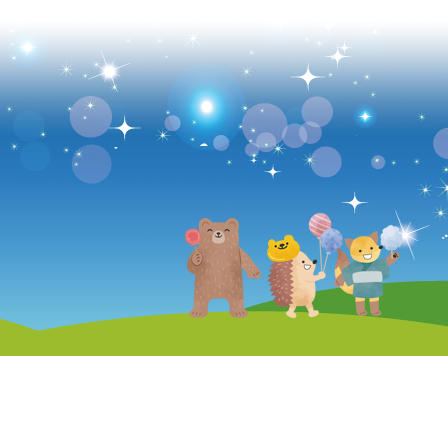
■法人本部
■宇都宮市泉が
情報公開
就労移行支援
社会福祉法人 飛山の里福祉会定款
就労継続支援