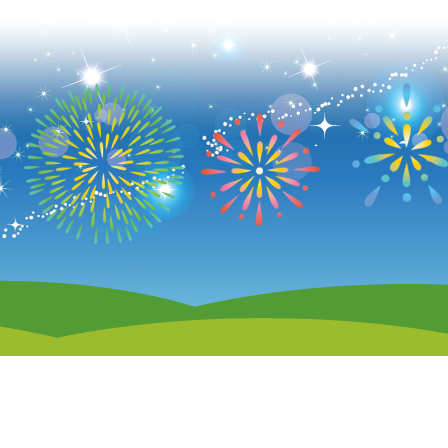
丘ふれあいプラザ
■ハート飛山
■はーとらんど
就労継続支援Ｂ型
アクセス
Ｂ型
生活介護
お問い合わせ